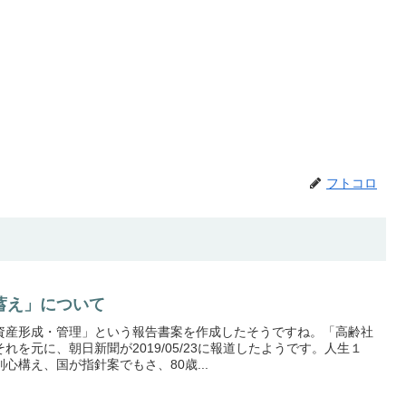
フトコロ
蓄え」について
資産形成・管理」という報告書案を作成したそうですね。「高齢社
を元に、朝日新聞が2019/05/23に報道したようです。人生１
心構え、国が指針案でもさ、80歳...